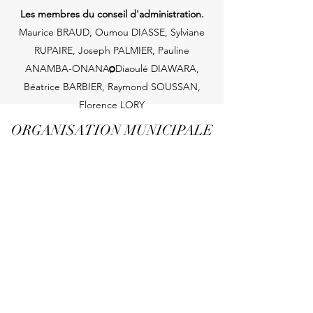
Les membres du conseil d'administration.
Maurice BRAUD, Oumou DIASSE, Sylviane
RUPAIRE, Joseph PALMIER, Pauline
ANAMBA-ONANA, Diaoulé DIAWARA,
Béatrice BARBIER, Raymond SOUSSAN,
Florence LORY
ORGANISATION MUNICIPALE
DE TOURISME
tourisme@omt-creteil.fr
Ligne directe :
01 48 99 88 47
Standard :
01 58 43 37 01
1 avenue François Mauriac 94000 CRETEIL
©2020 par ORGANISATION MUNICIPALE DE